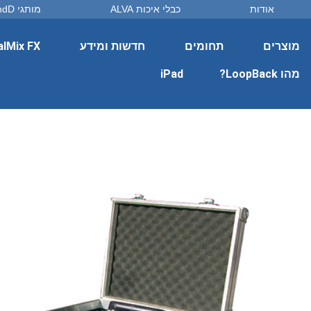
אודות
כבלי איכות ALVA
מותגי DandD
מוצרים
תחומים
חדשות ומידע
alMix FX
מהו LoopBack?
iPad