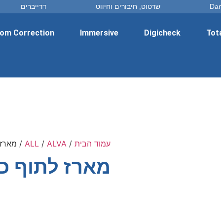
שרטוט, חיבורים וחיווט
דרייברים
om Correction
Immersive
Digicheck
Tot
עמוד הבית
/
ALVA
/
ALL
/ מארז לתוף כ
מארז לתוף כבל MADI באורך