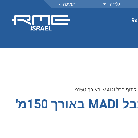
גלריה
תמיכה
Ro
בל MADI באורך 150מ'
 150מ'