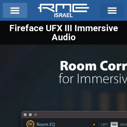
מותגי DandD
מפיקים וDJs
אודיופיל ו-HI-END
כבלי איכות ALVA
Fireface UFX III Immersive
Audio