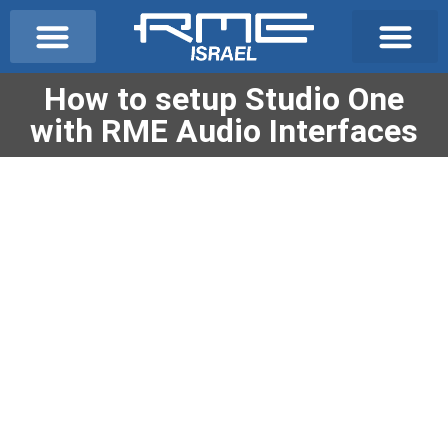
מותגי DandD
מפיקים וDJs
אודיופיל ו-HI-END
כבלי איכות ALVA
How to setup Studio One
with RME Audio Interfaces