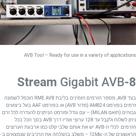
AVB Tool – Ready for use in a variety of applications
Gigabit AVB
8-Stream
בצד AVB, מספר הזרמים הזמינים בליבת RME AVB הוכפל לשמונה
זרמים בפורמט AM824 (מדור AVB) או בפורמט AAF בעל ביצועים
גבוהים (תואם MILAN) – עם גודל ופורמט הניתנים להגדרה לכל זרם.
ניתן לשלוח ולקבל עד 128 ערוצי אודיו דרך AVB בסך הכל בכל
הזרמים. לכלי ה-AVB יש את אותם שלבי קלט כמו ארבעת הערוצים
הראשונים של ה-12Mic – משלב בהצלחה את הרכיבים שנמצאים ב-