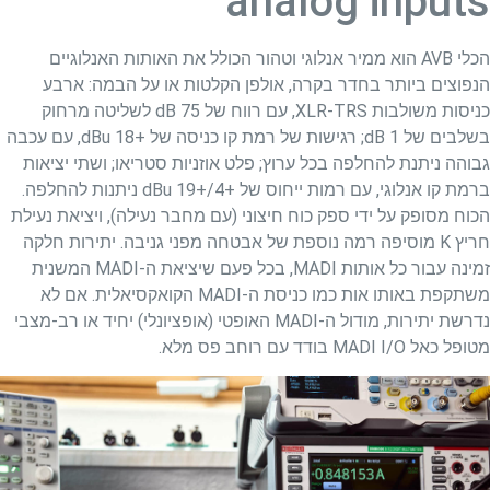
analog inputs
הכלי AVB הוא ממיר אנלוגי וטהור הכולל את האותות האנלוגיים
הנפוצים ביותר בחדר בקרה, אולפן הקלטות או על הבמה: ארבע
כניסות משולבות XLR-TRS, עם רווח של 75 dB לשליטה מרחוק
בשלבים של 1 dB; רגישות של רמת קו כניסה של +18 dBu, עם עכבה
גבוהה ניתנת להחלפה בכל ערוץ; פלט אוזניות סטריאו; ושתי יציאות
ברמת קו אנלוגי, עם רמות ייחוס של +4/+19 dBu ניתנות להחלפה.
הכוח מסופק על ידי ספק כוח חיצוני (עם מחבר נעילה), ויציאת נעילת
חריץ K מוסיפה רמה נוספת של אבטחה מפני גניבה. יתירות חלקה
זמינה עבור כל אותות MADI, בכל פעם שיציאת ה-MADI המשנית
משתקפת באותו אות כמו כניסת ה-MADI הקואקסיאלית. אם לא
נדרשת יתירות, מודול ה-MADI האופטי (אופציונלי) יחיד או רב-מצבי
מטופל כאל MADI I/O בודד עם רוחב פס מלא.