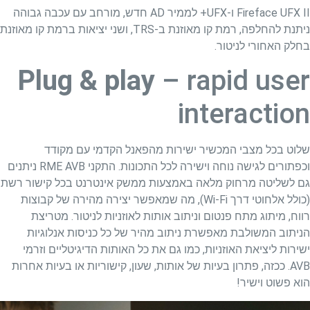
Fireface UFX II ו-UFX+ לממיר AD חדש, מורחב עם עכבה גבוהה
ניתנת להחלפה, רמת קו מאוזנת ב-TRS, ושני יציאות ברמת קו מאוזנת
בחלק האחורי לניטור.
Plug & play
– rapid user
interaction
שלוט בכל מצבי המכשיר ישירות מהפאנל הקדמי עם מקודד
וכפתורים לגישה נוחה וישירה לכל התכונות. התקני RME AVB ניתנים
גם לשליטה מרחוק מלאה באמצעות ממשק אינטרנט בכל קישור רשת
(כולל אלחוטי דרך Wi-Fi), מה שמאפשר יצירה מהירה של קבוצות
רווח, מיתוג מתח פנטום וניתוב אותות לאוזניות לניטור. מטריצת
הניתוב המשולבת מאפשרת ניתוב מהיר של כל כניסות אנלוגיות
ישירות ליציאת האוזניות, כמו גם את כל האותות הדיגיטליים וזרמי
AVB. ככזה, פתרון בעיות של אותות, שעון, קישוריות או בעיות אחרות
הוא פשוט וישיר!