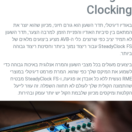
Clocking
באודיו דיגיטלי, תדר השעון הוא גורם חיוני, מכיוון שהוא יוצר את
המתאם בין סיביות האודיו והפניית הזמן. למרבה הצער, תדר השעון
לא תמיד יציב כפי שרוצים. כלי ה-AVB מציע ביצועים מלאים של
SteadyClock FS עבור ריצוד נמוך ביותר וחסינות ריצוד גבוהה
ביותר.
ביצועים מעולים בכל מצבי השעון והמרה אנלוגית באיכות גבוהה כדי
לשמוע את המיקס שלך כפי שהוא. המרת פורמט דיגיטלי במוצרי
RME נעשית ללא כל אובדן או פגיעה, ו-SteadyClock FS מבטיח
שהתמונה הקולית שלך לעולם לא תחווה השפלה. זה עוזר לייעל
הקלטות ומיקסים מכיוון שלבמת הקול יש יותר עומק ובהירות.