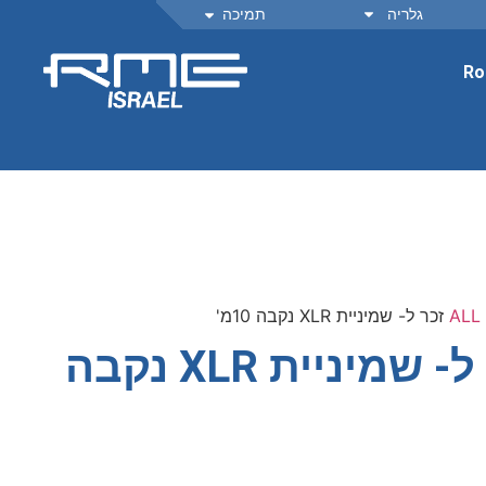
גלריה
תמיכה
Ro
ALL
D-Sub25 זכר ל- שמיניית XLR נקבה