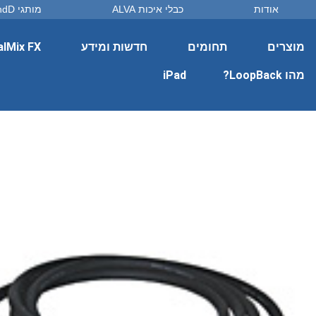
אודות
כבלי איכות ALVA
מותגי DandD
מוצרים
תחומים
חדשות ומידע
alMix FX
מהו LoopBack?
iPad