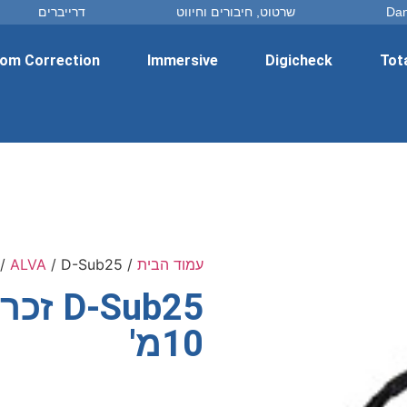
שרטוט, חיבורים וחיווט
דרייברים
om Correction
Immersive
Digicheck
Tot
עמוד הבית
/
/ D-Sub25 זכר ל- שמיניית XLR נקבה 10מ'
ALVA
/
10מ'