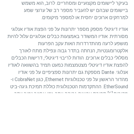
בעיקר ליישומים מקצועיים ומסחריים. לרוב, הוא משמש
ביישומים שבהם יש להעביר מספר רב של ערוצי שמע
למרחקים ארוכים יחסית או למספר מיקומים.
אודיו דיגיטלי מספק מספר יתרונות על פני הפצת אודיו אנלוגי
מסורתית. אודיו המשודר באמצעות כבלים אנלוגיים עלול להיות
מושפע לרעה מהתדרדרות האות עקב הפרעות
אלקטרומגנטיות, הנחתה בתדר גבוה ונפילת מתח לאורך
מסלולי כבלים ארוכים. הודות לריבוי דיגיטלי, דרישות הכבלים
להפצת אודיו דיגיטלי מצטמצמות כמעט תמיד בהשוואה לאודיו
אנלוגי. Dante מספקת גם יתרונות ספציפיים על פני אודיו
מהדור הראשון על פני טכנולוגיות Ethernet, כגון CobraNet ו-
EtherSound. ההתקדמות הטכנולוגית כוללת תמיכת גיגה-ביט
מקורית,[6] ספירת ערוצים גבוהה יותר, זמן אחזור נמוך יותר
ותצורה אוטומטית.