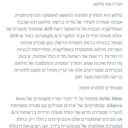
הכירו את מילאן
מילאן היא הפתרון הפתוח הראשון לאספקה ​​דטרמיניסטית,
אמינה ועמידה לעתיד של מדיה ברשת. מילאנו היא שכבת
האפליקציה הבנויה על פרוטוקול רשת AVB שמוסיף מסגרת של
יכולת פעולה הדדית עבור התקני A/V מקצועיים: בעוד ש-AVB
מטפל בבעיות ברמת תשתית הרשת, כגון סנכרון ואיכות
השירות, מילאנו מתמקדת באפליקציה, ומתייחסת לבעיות
הייחודיות. דרישות של רשתות מדיה כולל אמינות, יציבות,
מדרגיות ואיכות שמע. תהליך המפרט וההסמכה של מילאנו
מבטיחים סטנדרטים אלה אך עדיין מותירים מקום לתחרות
בריאה ולפיתוח מוצר חזק.
מאוחדים לפתרון פתוח
AVNU Milan פותחה על ידי חברי אודיו מקצועיים של Avnu
Alliance, קונסורציום של יצרנים מובילים עם מטרה משותפת
להגדיר סטנדרט חדש של יכולת פעולה הדדית ברשתות A/V.
אנו מבינים שהמוצרים שלנו אינם קיימים בחלל ריק: כחלק
ממערכת אקולוגית של טכנולוגיית בידור, אנו רוצים את היכולת