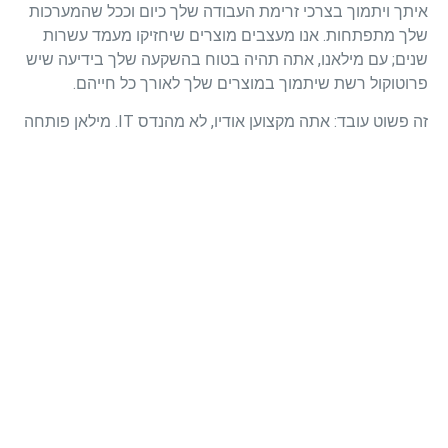
איתך ויתמוך בצרכי זרימת העבודה שלך כיום וככל שהמערכות
שלך מתפתחות. אנו מעצבים מוצרים שיחזיקו מעמד עשרות
שנים; עם מילאנו, אתה תהיה בטוח בהשקעה שלך בידיעה שיש
פרוטוקול רשת שיתמוך במוצרים שלך לאורך כל חייהם.
זה פשוט עובד: אתה מקצוען אודיו, לא מהנדס IT. מילאן פותחה
מתוך מחשבה על מדרגיות וקלות שימוש. זה שקוף, חלק ופשוט
להכנס-הפעל – אתה יכול להישאר ממוקד ביצירתיות שלך.
עושים את מילאנו ביחד
בסאונד מאייר יודעים שכשאתה מצליח, אנחנו מצליחים. אנו
מחויבים לתת ללקוחותינו את הכלים הטובים ביותר הזמינים כדי
לתמוך בחזון היצירתי שלהם; מילאן מחזקת את היכולת שלנו
לקיים את ההבטחה הזו, עכשיו ובעתיד. אנו גאים להיות חלק
מתנועה בתעשייה ליצור פתרונות שיועיל לכולם. כי כל זה
מתורגם לחוויית בידור טובה יותר – וזו מטרה שכולנו יכולים
לעמוד מאחוריה.