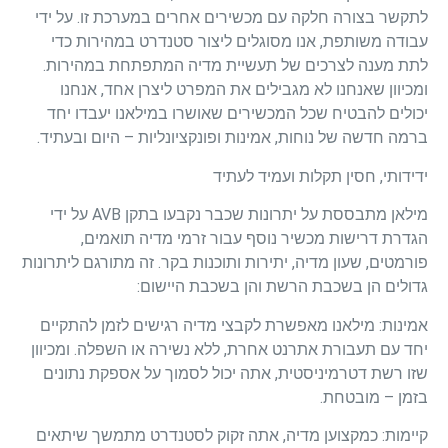
לתקשר בצורה חלקה עם מכשירים אחרים במערכת זו. על ידי
עבודה משותפת, אנו מסוגלים ליצור סטנדרט במהירות כדי
לתת מענה לצרכים של תעשיית מדיה המתפתחת במהירות.
ומכיוון שאנחנו לא מגבילים את המפרט ליצרן אחד, אנחנו
יכולים להבטיח שכל המכשירים שאושרו במילאנו יעבדו יחד
ברמה חדשה של נוחות, אמינות ופונקציונליות – היום ובעתיד.
ידידותי, חסין תקלות ועמיד לעתיד
מילאן מתבססת על יתרונות שכבר נקבעו בתקן AVB על ידי
הגדרת דרישות מכשיר נוסף עבור זרמי מדיה תואמים,
פורמטים, שעון מדיה, יתירות ותוכנות בקר. זה מתורגם ליתרונות
גדולים הן בשכבת הרשת והן בשכבת היישום:
אמינות: מילאנו מאפשרת לקבצי מדיה רגישים לזמן להתקיים
יחד עם תעבורת אתרנט אחרת, ללא נשירה או השפלה. ומכיוון
שזו רשת דטרמיניסטית, אתה יכול לסמוך על אספקת נתונים
בזמן – מובטחת.
קיימות: כמקצוען מדיה, אתה זקוק לסטנדרט מתמשך שיתאים